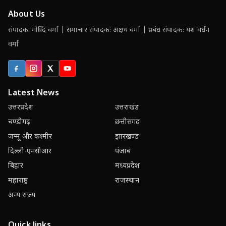
About Us
संपादक: गोविंद वर्मा | समाचार संपादकः अक्षय वर्मा | प्रबंध संपादकः यश वर्धन
वर्मा
Facebook
Instagram
X (Twitter)
YouTube
Latest News
उत्तरप्रदेश
उत्तराखंड
चण्डीगढ़
छत्तीसगढ़
जम्मू और कश्मीर
झारखण्ड
दिल्ली-एनसीआर
पंजाब
बिहार
मध्यप्रदेश
महाराष्ट्र
राजस्थान
अन्य राज्य
Quick links