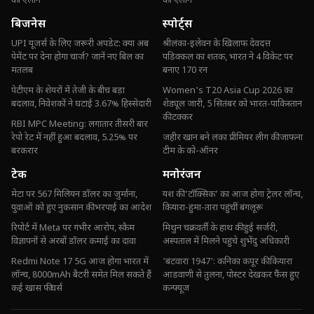
का एलान
का एलान
बिजनेस
स्पोर्ट्स
UPI यूजर्स के लिए जरूरी अपडेट: क्या अब
श्रीलंका-इलेवन के खिलाफ देवदत्त
पेमेंट पर देना होगा चार्ज? जानें नए बिल का
पडिक्कल का शतक, भारत ने 4 विकेट पर
मतलब
बनाए 170 रन
पेटीएम के शेयरों में तेजी के बीच बड़ा
Women's T20 Asia Cup 2026 का
बदलाव, निवेशकों ने घटाई 3.67% हिस्सेदारी
शेड्यूल जारी, 5 सितंबर को भारत-पाकिस्तान
की टक्कर
RBI MPC Meeting: लगातार तीसरी बार
रेपो रेट में नहीं हुआ बदलाव, 5.25% पर
जहीर खान बने लंका प्रीमियर लीग की जाफना
बरकरार
टीम के को-ऑनर
टेक
मनोरंजन
मेटा पर 567 मिलियन डॉलर का जुर्माना,
यश की ‘टॉक्सिक’ का आज होगा ट्रेलर लॉन्च,
युवाओं को हुए नुकसान की भरपाई का आदेश
कियारा-हुमा-तारा पहुंचीं बंगलूरू
रिपोर्ट में Meta पर गंभीर आरोप, स्कैम
मिथुन चक्रवर्ती के हाथ की हुई सर्जरी,
विज्ञापनों से अरबों डॉलर कमाई का दावा
अस्पताल में मिलने पहुंचे शुभेंदु अधिकारी
Redmi Note 17 5G आज होगा भारत में
'बंटवारा 1947': कनिका कपूर की कियारा
लॉन्च, 8000mAh बैटरी समेत मिल सकते हैं
आडवाणी से तुलना, पोस्टर देखकर फैंस हुए
कई खास फीचर्स
कन्फ्यूज